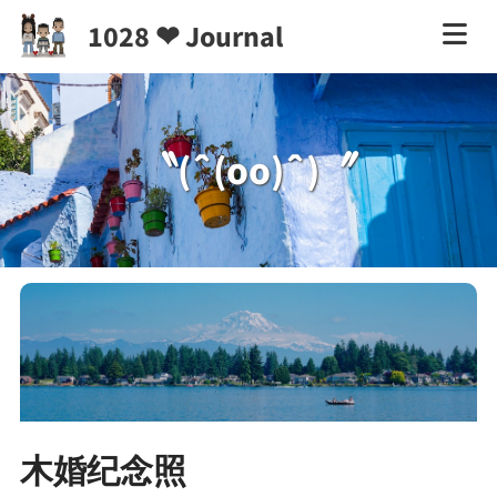
1028 ❤ Journal
〝(ˆ(oo)ˆ)〞
木婚纪念照